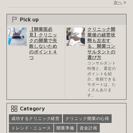
»
次へ
Pick up
【開業医必
クリニック開
見】クリニッ
業後の経営状
クの開業で失
態も左右す
敗しないため
る、開業コン
のポイント４
サルタントの
つ
選び方
コンサルタント
特徴と、選定の
ポイントを紹
介。依頼できる
サポートは、た
くさんありま
す。
Category
成功するクリニック経営
クリニック開業の心得
トレンド・ニュース
開業準備
資金計画