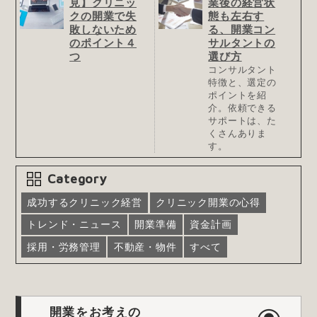
見】クリニッ
業後の経営状
クの開業で失
態も左右す
敗しないため
る、開業コン
のポイント４
サルタントの
つ
選び方
コンサルタント
特徴と、選定の
ポイントを紹
介。依頼できる
サポートは、た
くさんありま
す。
Category
成功するクリニック経営
クリニック開業の心得
トレンド・ニュース
開業準備
資金計画
採用・労務管理
不動産・物件
すべて
開業をお考えの