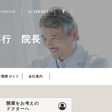
CONTACT
〜PM19:00
嘉行 院長
ク開業ガイド
会社案内
開業をお考えの
ドクターへ