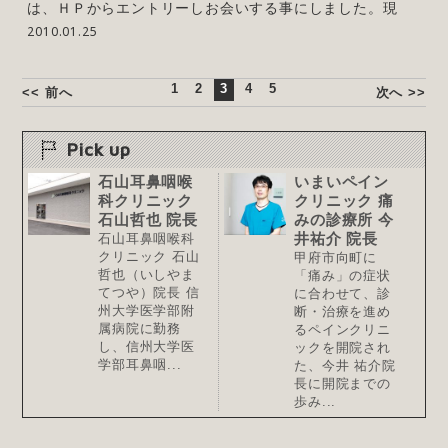
は、ＨＰからエントリーしお会いする事にしました。現
2010.01.25
1
2
3
4
5
<< 前へ
次へ >>
Pick up
石山耳鼻咽喉
いまいペイン
科クリニック
クリニック 痛
石山哲也 院長
みの診療所 今
井祐介 院長
石山耳鼻咽喉科
クリニック 石山
甲府市向町に
哲也（いしやま
「痛み」の症状
てつや）院長 信
に合わせて、診
州大学医学部附
断・治療を進め
属病院に勤務
るペインクリニ
し、信州大学医
ックを開院され
学部耳鼻咽...
た、今井 祐介院
長に開院までの
歩み...